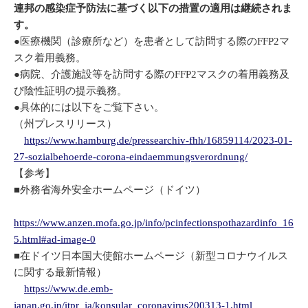
連邦の感染症予防法に基づく以下の措置の適用は継続されま
す。
●医療機関（診療所など）を患者として訪問する際のFFP2マ
スク着用義務。
●病院、介護施設等を訪問する際のFFP2マスクの着用義務及
び陰性証明の提示義務。
●具体的には以下をご覧下さい。
（州プレスリリース）
https://www.hamburg.de/pressearchiv-fhh/16859114/2023-01-
27-sozialbehoerde-corona-eindaemmungsverordnung/
【参考】
■外務省海外安全ホームページ（ドイツ）
https://www.anzen.mofa.go.jp/info/pcinfectionspothazardinfo_16
5.html#ad-image-0
■在ドイツ日本国大使館ホームページ（新型コロナウイルス
に関する最新情報）
https://www.de.emb-
japan.go.jp/itpr_ja/konsular_coronavirus200313-1.html