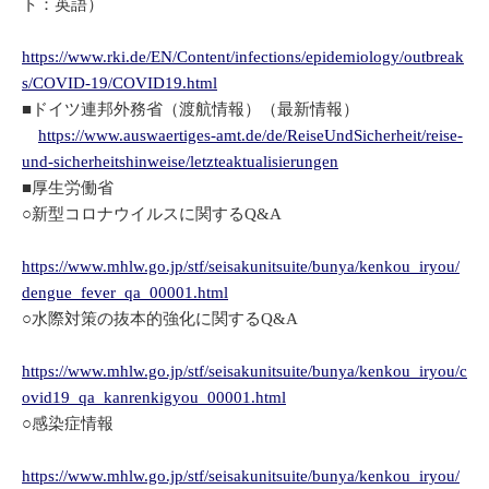
ト：英語）
https://www.rki.de/EN/Content/infections/epidemiology/outbreak
s/COVID-19/COVID19.html
■ドイツ連邦外務省（渡航情報）（最新情報）
https://www.auswaertiges-amt.de/de/ReiseUndSicherheit/reise-
und-sicherheitshinweise/letzteaktualisierungen
■厚生労働省
○新型コロナウイルスに関するQ&A
https://www.mhlw.go.jp/stf/seisakunitsuite/bunya/kenkou_iryou/
dengue_fever_qa_00001.html
○水際対策の抜本的強化に関するQ&A
https://www.mhlw.go.jp/stf/seisakunitsuite/bunya/kenkou_iryou/c
ovid19_qa_kanrenkigyou_00001.html
○感染症情報
https://www.mhlw.go.jp/stf/seisakunitsuite/bunya/kenkou_iryou/