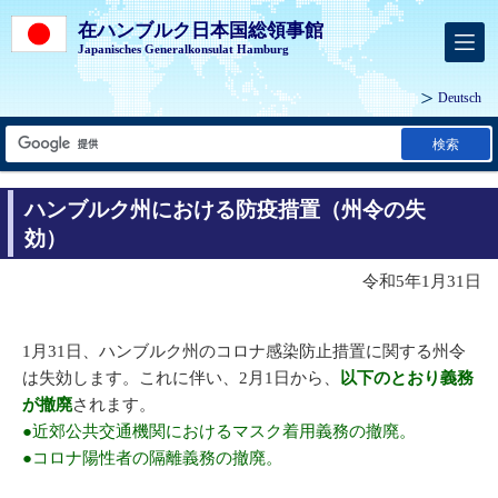
在ハンブルク日本国総領事館
Japanisches Generalkonsulat Hamburg
Deutsch
検索
ハンブルク州における防疫措置（州令の失
効）
令和5年1月31日
1月31日、ハンブルク州のコロナ感染防止措置に関する州令
は失効します。これに伴い、2月1日から、
以下のとおり義務
が撤廃
されます。
●近郊公共交通機関におけるマスク着用義務の撤廃。
●コロナ陽性者の隔離義務の撤廃。